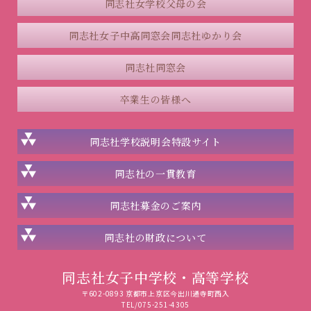
同志社女学校父母の会
同志社女子中高同窓会
同志社ゆかり会
同志社同窓会
卒業生の皆様へ
同志社学校説明会
特設サイト
同志社の一貫教育
同志社
募金のご案内
同志社の
財政について
同志社女子中学校・高等学校
〒602-0893 京都市上京区今出川通寺町西入
TEL/075-251-4305