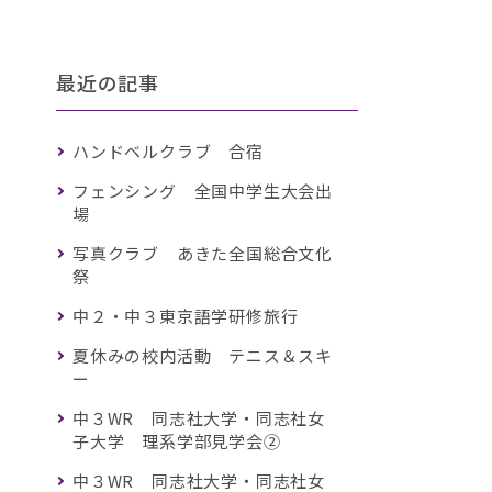
最近の記事
ハンドベルクラブ 合宿
フェンシング 全国中学生大会出
場
写真クラブ あきた全国総合文化
祭
中２・中３東京語学研修旅行
夏休みの校内活動 テニス＆スキ
ー
中３WR 同志社大学・同志社女
子大学 理系学部見学会②
中３WR 同志社大学・同志社女