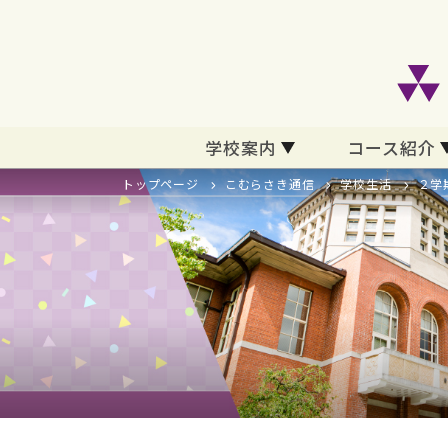
学校案内
コース紹介
トップページ
こむらさき通信
学校生活
２学